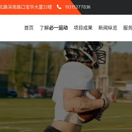
北路深南路口宝华大厦22楼
19315277036
首页
了解
必一运动
项目成果
新闻纵览
服